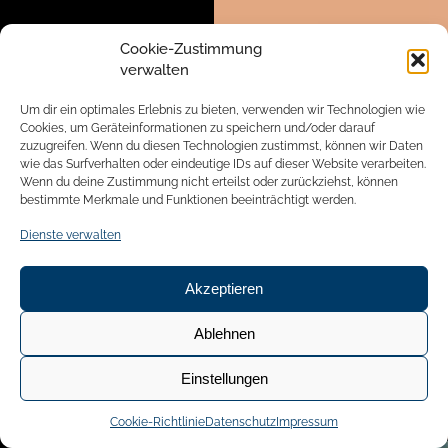
Erfolg überlebt – Was
Führungskräfte aus dem Reich der
wilden Tiere lernen können.
Cookie-Zustimmung
verwalten
Ein Buch, das Führung nicht erklärt,
sondern von ihr erzählt: sie passiert in
Um dir ein optimales Erlebnis zu bieten, verwenden wir Technologien wie
der Weite Namibias und im nahen Hier
Cookies, um Geräteinformationen zu speichern und/oder darauf
zuzugreifen. Wenn du diesen Technologien zustimmst, können wir Daten
und Jetzt. Mensch und Tier –
wie das Surfverhalten oder eindeutige IDs auf dieser Website verarbeiten.
erstaunlich ähnlich und dann doch
Wenn du deine Zustimmung nicht erteilst oder zurückziehst, können
ganz anders.
bestimmte Merkmale und Funktionen beeinträchtigt werden.
Zwei Autoren. Zwei Welten. Und Sie
Dienste verwalten
mittendrin.
Buch kaufen
Akzeptieren
Ablehnen
Einstellungen
Cookie-Richtlinie
Datenschutz
Impressum