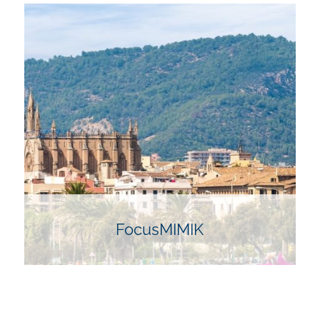
FocusGROWTH ist ein maßgeschneidertes Konzept
für Führungsteams und zielt darauf ab, durch
gezielte Abstimmung und strategische Planung ein
einheitliches Vorgehen und tiefes Verständnis im
Team zu schaffen. Das Training kombiniert
professionelle Entwicklung mit Wachstum und
strategischer Reflexion in einer entspannten
Umgebung.
FocusMIMIK
Worte können täuschen. Die Körpersprache jedoch
lügt nie. Die Kunst liegt darin, das zu erkennen, das
nicht gesagt wird oder nicht gesagt werden will.