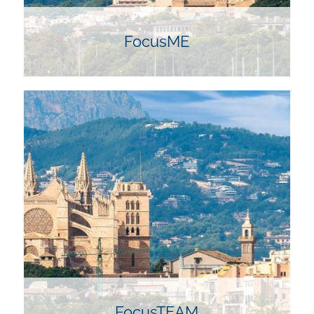
FocusME
FocusME ist ein intensives, erlebnisorientiertes
Event, bei dem du alte Denkmuster durchbrichst
und einen frischen Ansatz für deine Führungsrolle
entwickelst. In 3,5 Tagen erlebst du eine Mischung
aus individuellem Coaching, gemeinschaftlichen
Trainings und selbstgesteuertem Lernen.
FocusTEAM