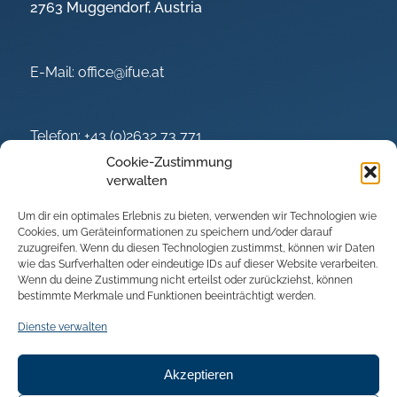
2763 Muggendorf, Austria
E-Mail:
office@ifue.at
Telefon:
+43 (0)2632 73 771
Mobil:
+43 (0)676 499 42 00
Cookie-Zustimmung
verwalten
Um dir ein optimales Erlebnis zu bieten, verwenden wir Technologien wie
Cookies, um Geräteinformationen zu speichern und/oder darauf
zuzugreifen. Wenn du diesen Technologien zustimmst, können wir Daten
wie das Surfverhalten oder eindeutige IDs auf dieser Website verarbeiten.
Wenn du deine Zustimmung nicht erteilst oder zurückziehst, können
bestimmte Merkmale und Funktionen beeinträchtigt werden.
Dienste verwalten
Akzeptieren