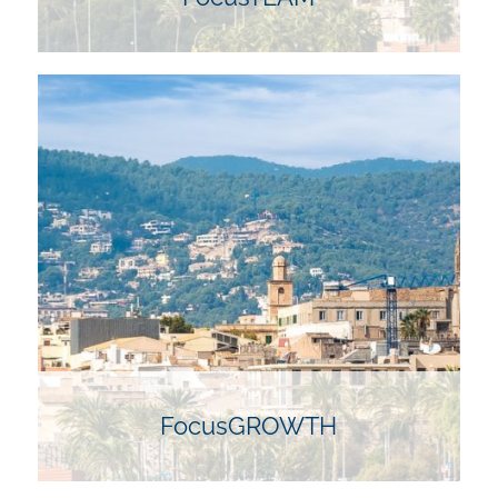
FocusTEAM ist eine intensive Veranstaltung zur
Teamentwicklung. Es fördert die Dynamik und
Effektivität von Arbeitsgruppen durch moderierte
Workshops, gruppendynamische Aktivitäten und
strategische Planungssitzungen. Hier vertiefen
Teams ihre Zusammenarbeit und erweitern ihre
kollektiven Fähigkeiten.
FocusGROWTH